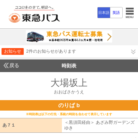
日本語
英語
お知らせ
2件のお知らせがあります
戻る
時刻表
大場坂上
おおばさか
おおばさかうえ
のりば b
※時刻表は以下の行先・系統の時刻を合わせて表示しています
＜黒須田経由＞ あざみ野ガーデンズ
あ７１
あ７１
ゆき
黒須田経由 あざみ野ガーデンズ