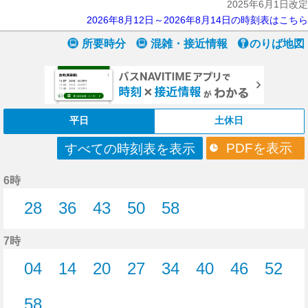
2025年6月1日改定
2026年8月12日～2026年8月14日の時刻表はこちら
所要時分
混雑・接近情報
のりば地図
平日
土休日
PDFを表示
すべての時刻表を表示
6時
28
36
43
50
58
28分はつ
36分はつ
43分はつ
50分はつ
58分はつ
7時
04
14
20
27
34
40
46
52
4分はつ
14分はつ
20分はつ
27分はつ
34分はつ
40分はつ
46分はつ
52分
58