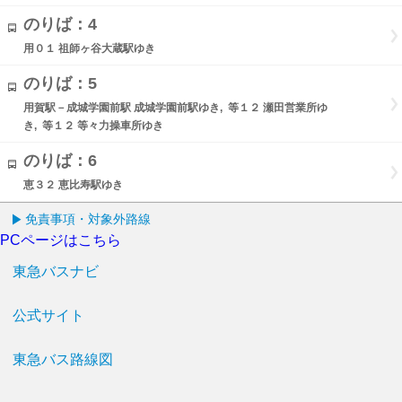
のりば：4
用０１ 祖師ヶ谷大蔵駅ゆき
のりば：5
用賀駅－成城学園前駅 成城学園前駅ゆき, 等１２ 瀬田営業所ゆ
き, 等１２ 等々力操車所ゆき
のりば：6
恵３２ 恵比寿駅ゆき
免責事項・対象外路線
PCページはこちら
東急バスナビ
公式サイト
東急バス路線図