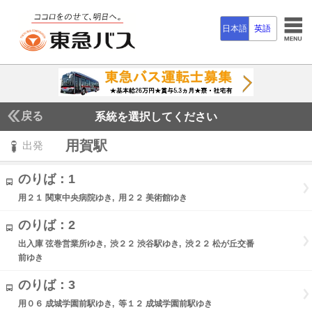
日本語
英語
戻る
系統を選択してください
用賀駅
出発
のりば：1
用２１ 関東中央病院ゆき, 用２２ 美術館ゆき
のりば：2
出入庫 弦巻営業所ゆき, 渋２２ 渋谷駅ゆき, 渋２２ 松が丘交番
前ゆき
のりば：3
用０６ 成城学園前駅ゆき, 等１２ 成城学園前駅ゆき