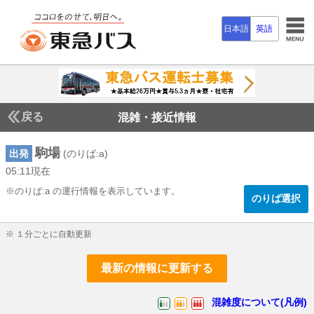
日本語
英語
戻る
混雑・接近情報
駒場
出発
(のりば:a)
05:11現在
5じ11ふん現在
※のりば:a の運行情報を表示しています。
のりば選択
※ １分ごとに自動更新
最新の情報に更新する
混雑度について(凡例)