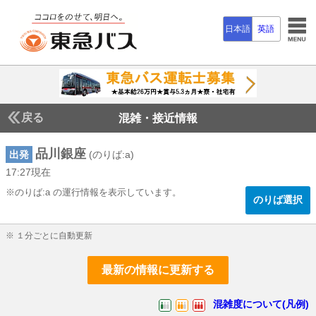
日本語
英語
戻る
混雑・接近情報
品川銀座
出発
(のりば:a)
17:27現在
17じ27ふん現在
※のりば:a の運行情報を表示しています。
のりば選択
※ １分ごとに自動更新
最新の情報に更新する
混雑度について(凡例)