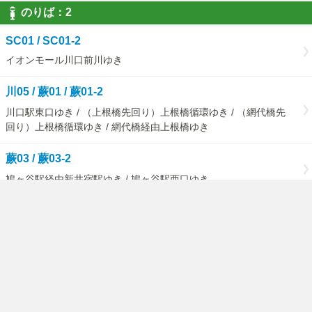
のりば：2
SC01 / SC01-2
イオンモール川口前川ゆき
川05 / 蕨01 / 蕨01-2
川口駅東口ゆき / （上根橋先回り）上根橋循環ゆき / （網代橋先
回り）上根橋循環ゆき / 網代橋経由上根橋ゆき
蕨03 / 蕨03-2
鳩ヶ谷駅経由新井宿駅ゆき / 鳩ヶ谷駅西口ゆき
のりば：3
西川08
西川口駅東口ゆき
のりば：4