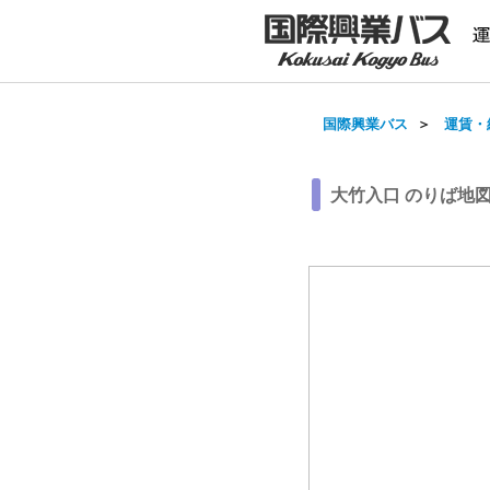
国際興業バス
＞
運賃・
大竹入口 のりば地