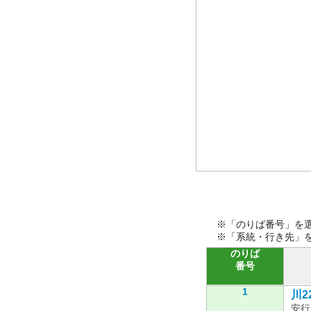
※「のりば番号」を
※「系統・行き先」
のりば
番号
1
川22
安行