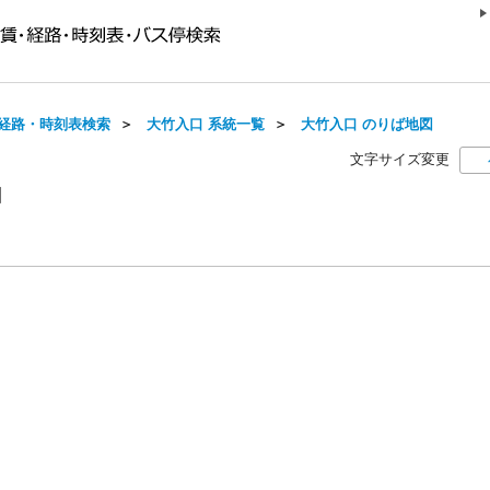
経路・時刻表検索
＞
大竹入口 系統一覧
＞
大竹入口 のりば地図
文字サイズ変更
図