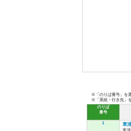
※「のりば番号」を
※「系統・行き先」
のりば
番号
1
東浦1
東浦