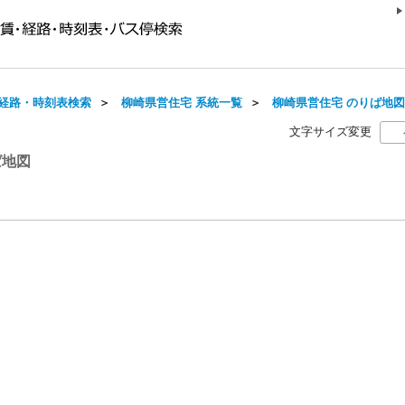
経路・時刻表検索
＞
柳崎県営住宅 系統一覧
＞
柳崎県営住宅 のりば地図
文字サイズ変更
ば地図