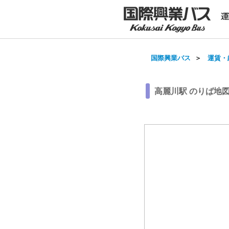
国際興業バス
＞
運賃・
高麗川駅 のりば地