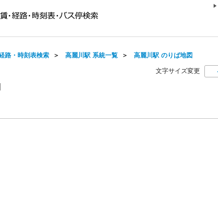
経路・時刻表検索
＞
高麗川駅 系統一覧
＞
高麗川駅 のりば地図
文字サイズ変更
図