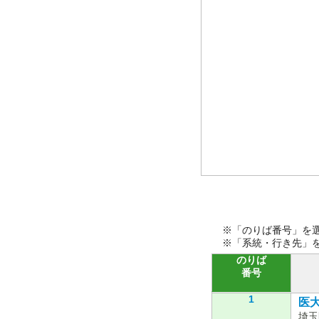
※「のりば番号」を
※「系統・行き先」
のりば
番号
1
医大1
埼玉