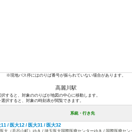
※現地バス停にはのりば番号が振られていない場合があります。
高麗川駅
選択すると、対象ののりばが地図の中心に移動します。
を選択すると、対象の時刻表が閲覧できます。
系統・行き先
1 / 医大12 / 医大31 / 医大32
医大（毛呂山町）ゆき / 埼玉医大国際医療センターゆき / 国際医療セ