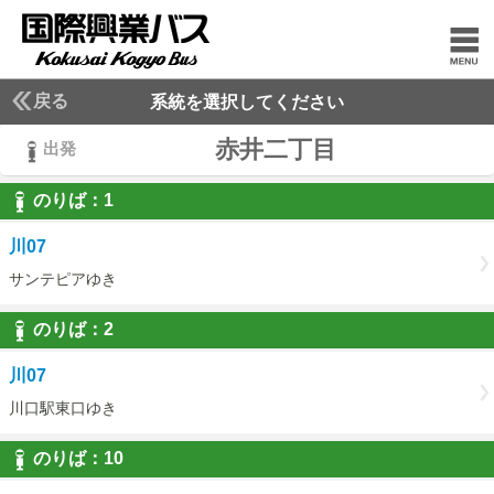
戻る
系統を選択してください
赤井二丁目
出発
のりば：
1
1
川07
サンテピアゆき
のりば：
2
2
川07
川口駅東口ゆき
のりば：
10
10