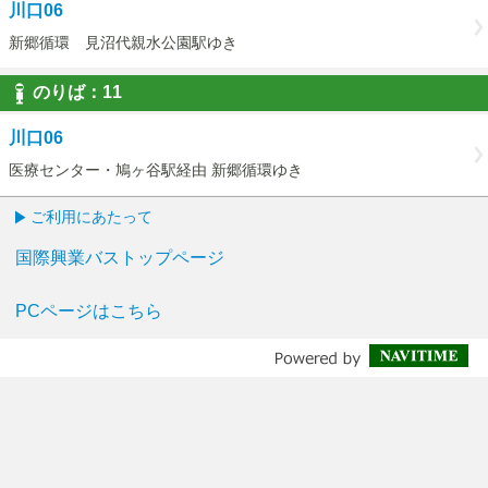
川口06
新郷循環 見沼代親水公園駅ゆき
のりば：
11
11
川口06
医療センター・鳩ヶ谷駅経由 新郷循環ゆき
ご利用にあたって
国際興業バストップページ
PCページはこちら