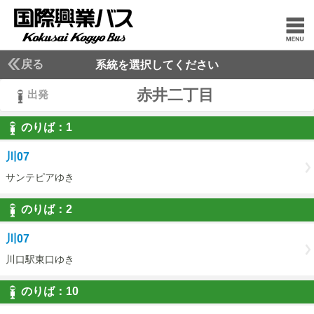
戻る
系統を選択してください
赤井二丁目
出発
のりば：
1
1
川07
サンテピアゆき
のりば：
2
2
川07
川口駅東口ゆき
のりば：
10
10