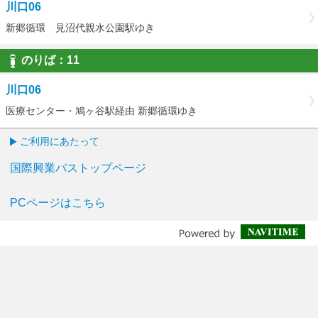
川口06
新郷循環 見沼代親水公園駅ゆき
のりば：
11
11
川口06
医療センター・鳩ヶ谷駅経由 新郷循環ゆき
ご利用にあたって
国際興業バストップページ
PCページはこちら