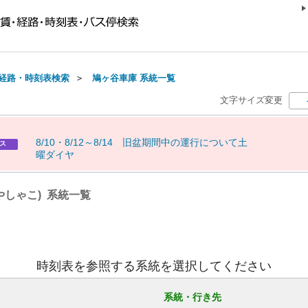
経路・時刻表検索
＞
鳩ヶ谷車庫 系統一覧
文字サイズ変更
8
/
1
0
・
8
/
1
2
～
8
/
1
4
旧
盆
期
間
中
の
運
行
に
つ
い
て
土
ス
曜
ダ
イ
ヤ
やしゃこ) 系統一覧
時刻表を参照する系統を選択してください
系統・行き先