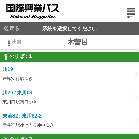
戻る
系統を選択してください
木曽呂
出発
のりば：
1
1
川19
戸塚安行駅ゆき
川20 / 東川03
東川口駅南口ゆき
東浦82 / 東浦82-2
新井宿駅ゆき / 石神中ゆき