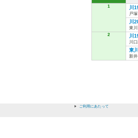
1
川1
戸塚
川20
東川
2
川19
川口
東川
新井
ご利用にあたって