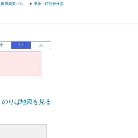
国際興業バス
乗換・時刻表検索
小
中
大
のりば地図を見る