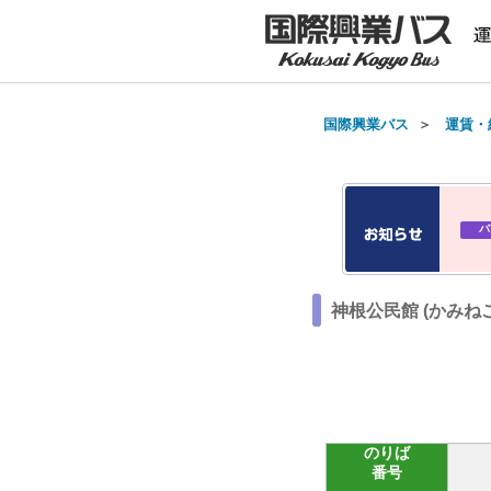
国際興業バス
＞
運賃・
バ
神根公民館 (かみね
のりば
番号