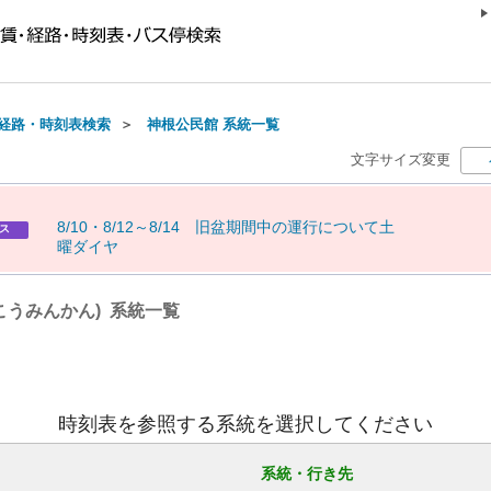
経路・時刻表検索
＞
神根公民館 系統一覧
文字サイズ変更
8
/
1
0
・
8
/
1
2
～
8
/
1
4
旧
盆
期
間
中
の
運
行
に
つ
い
て
土
ス
曜
ダ
イ
ヤ
こうみんかん) 系統一覧
時刻表を参照する系統を選択してください
系統・行き先