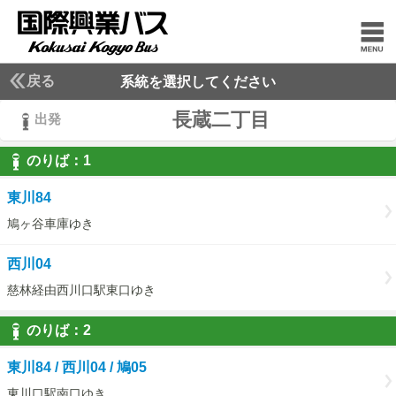
戻る
系統を選択してください
長蔵二丁目
出発
のりば：
1
1
東川84
鳩ヶ谷車庫ゆき
西川04
慈林経由西川口駅東口ゆき
のりば：
2
2
東川84 / 西川04 / 鳩05
東川口駅南口ゆき