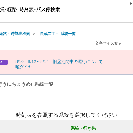
経路・時刻表検索
＞
長蔵二丁目 系統一覧
文字サイズ変更
8
/
1
0
・
8
/
1
2
～
8
/
1
4
旧
盆
期
間
中
の
運
行
に
つ
い
て
土
ス
曜
ダ
イ
ヤ
ぞうにちょうめ) 系統一覧
時刻表を参照する系統を選択してください
系統・行き先