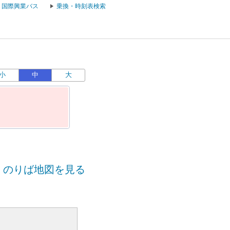
国際興業バス
乗換・時刻表検索
小
中
大
のりば地図を見る