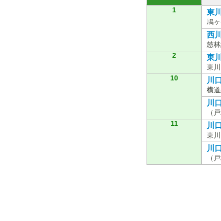
1
東川
鳩ヶ
西川
慈林
2
東川8
東川
10
川口
横道
川口
（戸
11
川口
東川
川口
（戸