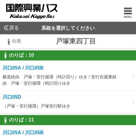
戻る
系統を選択してください
戸塚東四丁目
出発
のりば：
10
10
川口05A / 川口05B
横道経由 戸塚・安行循環（時計回り）ゆき / 安行吉蔵東経
由 戸塚・安行循環（時計回りゆき
川口05D
（戸塚・安行循環）戸塚安行駅ゆき
のりば：
11
11
川口05A / 川口05B