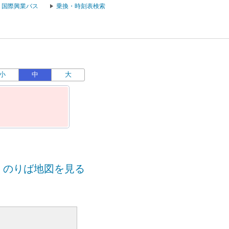
国際興業バス
乗換・時刻表検索
小
中
大
のりば地図を見る