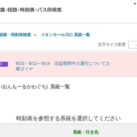
経路・時刻表検索
＞
イオンモール川口 系統一覧
文字サイズ変更
8
/
1
0
・
8
/
1
2
～
8
/
1
4
旧
盆
期
間
中
の
運
行
に
つ
い
て
土
ス
曜
ダ
イ
ヤ
いおんもーるかわぐち) 系統一覧
時刻表を参照する系統を選択してください
系統・行き先