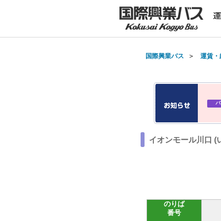
国際興業バス
＞
運賃・
バ
イオンモール川口 (
のりば
番号