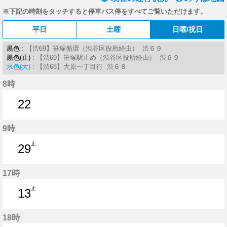
※下記の時刻をタッチすると停車バス停をすべてご覧いただけます。
平日
土曜
日曜/祝日
黒色
: 【渋69】笹塚循環（渋谷区役所経由） 渋６９
黒色(止)
: 【渋69】笹塚駅止め（渋谷区役所経由） 渋６９
水色(大)
: 【渋68】大原一丁目行 渋６８
8時
22
22分はつ
9時
止
29
29分はつ
17時
止
13
13分はつ
18時