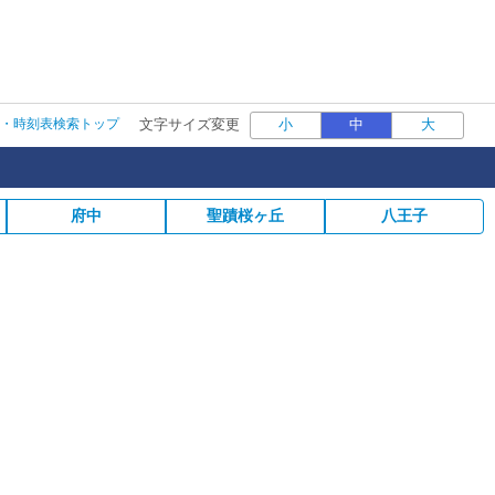
・時刻表検索トップ
文字サイズ変更
小
中
大
府中
聖蹟桜ヶ丘
八王子