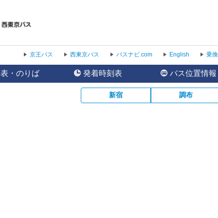
京王バス
西東京バス
バスナビ.com
English
乗換
刻表・のりば
発着時刻表
バス位置情報
新宿
調布