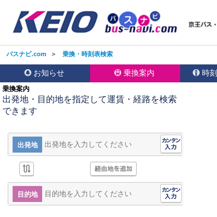
バスナビ.com
＞
乗換・時刻表検索
お知らせ
乗換案内
時
乗換案内
出発地・目的地を指定して運賃・経路を検索
できます
出発地
目的地