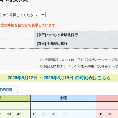
行先の時刻を合わせて表示しています
[京王] つつじヶ丘駅北口行
[京王] 千歳烏山駅行
※ご利用環境によっては、正しく2次元バーコードを読
※下記の時刻をクリックすると停車バス停をすべ
2026年8月12日 ～2026年8月15日 の時刻表はこちら
日
土曜
8
34
42
19
38
49
59
18
31