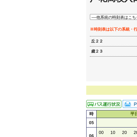
※時刻表は以下の系統・
丘２２
歳２３
時
平
05
00
10
20
2
06