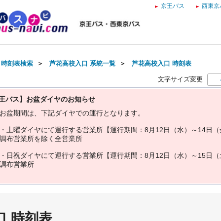
京王バス
西東京
・時刻表検索
＞
芦花高校入口 系統一覧
＞
芦花高校入口 時刻表
文字サイズ変更
王バス】お盆ダイヤのお知らせ
お
盆
期
間
は
、
下
記
ダ
イ
ヤ
で
の
運
行
と
な
り
ま
す
。
・
土
曜
ダ
イ
ヤ
に
て
運
行
す
る
営
業
所
【
運
行
期
間
：
8
月
1
2
日
（
水
）
～
1
4
日
（
調
布
営
業
所
を
除
く
全
営
業
所
・
日
祝
ダ
イ
ヤ
に
て
運
行
す
る
営
業
所
【
運
行
期
間
：
8
月
1
2
日
（
水
）
～
1
5
日
（
調
布
営
業
所
口 時刻表