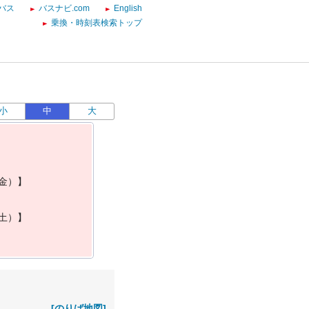
バス
バスナビ.com
English
乗換・時刻表検索トップ
小
中
大
金
）
】
土
）
】
[のりば地図]