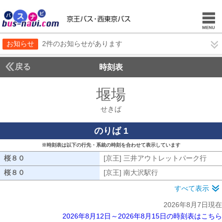
お知らせ
2件のお知らせがあります
戻る
時刻表
堰場
せきば
せきば
のりば 1
※時刻表は以下の行先・系統の時刻を合わせて表示しています
桜８０
桜８０
[京王] 三井アウトレットパーク行
[京
桜８０
桜８０
[京王] 南大沢駅行
[京王] 南大沢駅行
すべて表示
2026年8月7日現在
2026年8月12日～2026年8月15日の時刻表はこちら