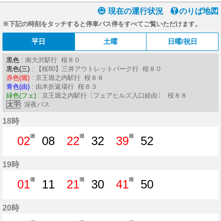
現在の運行状況
のりば地図
※下記の時刻をタッチすると停車バス停をすべてご覧いただけます。
平日
土曜
日曜/祝日
黒色
: 南大沢駅行 桜８０
黒色(三)
: 【桜80】三井アウトレットパーク行 桜８０
赤色(堀)
: 京王堀之内駅行 桜８８
青色(由)
: 由木折返場行 桜８３
緑色(フェ)
: 京王堀之内駅行〔フェアヒルズ入口経由〕 桜８８
太字
: 深夜バス
18時
堀
堀
堀
02
08
22
32
39
52
2分はつ
8分はつ
22分はつ
32分はつ
39分はつ
52分はつ
19時
堀
堀
堀
01
11
21
30
41
50
1分はつ
11分はつ
21分はつ
30分はつ
41分はつ
50分はつ
20時