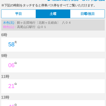
※下記の時刻をタッチすると停車バス停をすべてご覧いただけます。
平日
土曜
日曜/祝日
水色(北)
: 館ヶ丘団地行〔北館ヶ丘経由〕 八０４
桃色(山)
: 高尾山口駅行 山０１
6時
北
58
58分はつ
9時
山
06
6分はつ
11時
山
21
21分はつ
13時
山