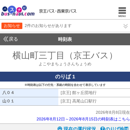
お知らせ
2件のお知らせがあります
戻る
時刻表
横山町三丁目（京王バス）
よ
よこやまちょうさんちょうめ
のりば 1
※時刻表は以下の行先・系統の時刻を合わせて表示しています
八０４
八０４
[京王] 館ヶ丘団地行
[京王] 館ヶ丘団地
山０１
山０１
[京王] 高尾山口駅行
[京王] 高尾山口駅
2026年8月8日現在
2026年8月12日～2026年8月15日の時刻表はこちら
現在の運行状況
のりば地図