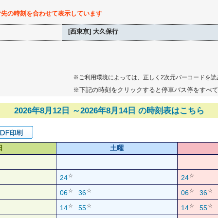
行先の時刻を合わせて表示しています
[西東京] 大久保行
※ご利用環境によっては、正しく2次元バーコードを読
※下記の時刻をクリックすると停車バス停をすべ
2026年8月12日 ～2026年8月14日 の時刻表はこちら
日
土曜
☆
☆
24
24
☆
☆
☆
☆
06
36
06
36
☆
☆
☆
☆
14
55
14
55