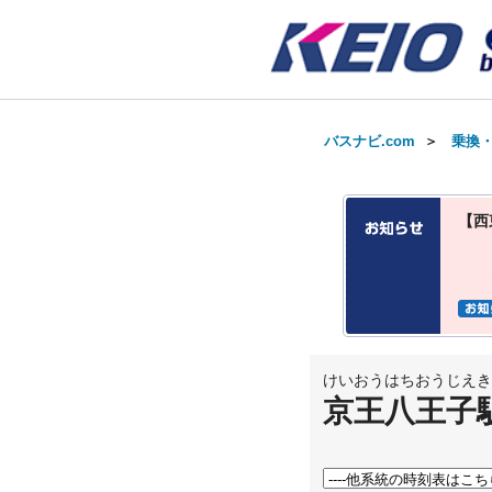
バスナビ.com
＞
乗換
【西
けいおうはちおうじえき
京王八王子