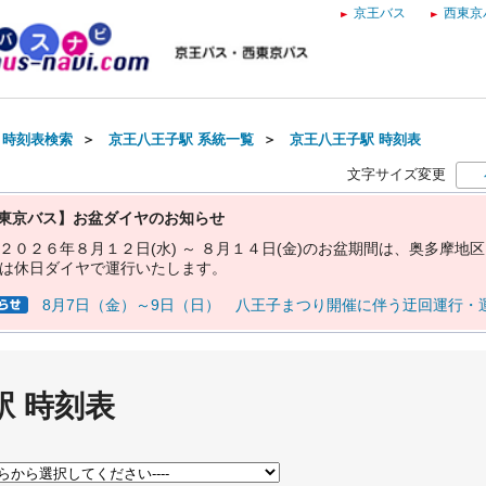
京王バス
西東京
・時刻表検索
＞
京王八王子駅 系統一覧
＞
京王八王子駅 時刻表
文字サイズ変更
東京バス】お盆ダイヤのお知らせ
２
０
２
６
年
８
月
１
２
日
(
水
)
～
８
月
１
４
日
(
金
)
の
お
盆
期
間
は
、
奥
多
摩
地
区
は
休
日
ダ
イ
ヤ
で
運
行
い
た
し
ま
す
。
8月7日（金）～9日（日） 八王子まつり開催に伴う迂回運行・
駅 時刻表