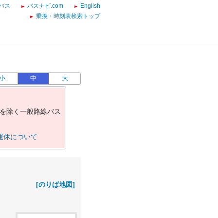
バス
バスナビ.com
English
乗換・時刻表検索トップ
小
中
大
を
除
く
一
般
路
線
バ
ス
運休について
[のりば地図]