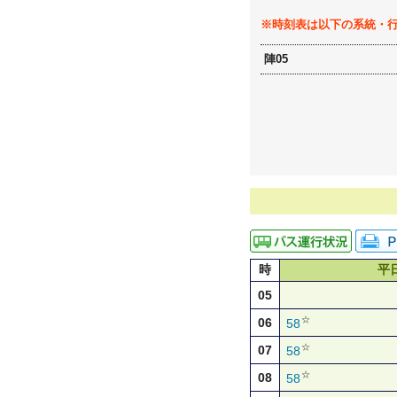
※時刻表は以下の系統・
陣05
時
平
05
☆
06
58
☆
07
58
☆
08
58