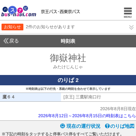
お知らせ
2件のお知らせがあります
戻る
時刻表
御嶽神社
みたけじん
みたけじんじゃ
のりば 2
※時刻表は以下の行先・系統の時刻を合わせて表示しています
鷹６４
鷹６４
[京王] 三鷹駅南口行
[京王] 三鷹駅南口
2026年8月8日現在
2026年8月12日～2026年8月15日の時刻表はこちら
現在の運行状況
のりば地図
※下記の時刻をタッチすると停車バス停をすべてご覧いただけます。