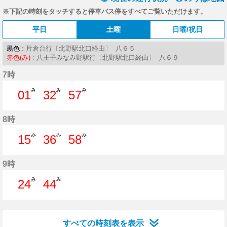
※下記の時刻をタッチすると停車バス停をすべてご覧いただけます。
平日
土曜
日曜/祝日
黒色
: 片倉台行〔北野駅北口経由〕 八６５
赤色(み)
: 八王子みなみ野駅行〔北野駅北口経由〕 八６９
7時
み
み
み
01
32
57
1分はつ
32分はつ
57分はつ
8時
み
み
み
15
36
58
15分はつ
36分はつ
58分はつ
9時
み
み
24
44
24分はつ
44分はつ
すべての時刻表を表示