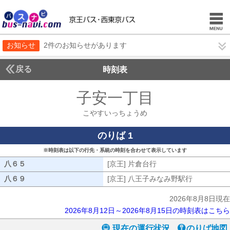
お知らせ
2件のお知らせがあります
戻る
時刻表
子安一丁目
こやすい
こやすいっちょうめ
のりば 1
※時刻表は以下の行先・系統の時刻を合わせて表示しています
八６５
八６５
[京王] 片倉台行
[京王] 片倉台行
八６９
八６９
[京王] 八王子みなみ野駅行
[京王] 八
2026年8月8日現在
2026年8月12日～2026年8月15日の時刻表はこちら
現在の運行状況
のりば地図