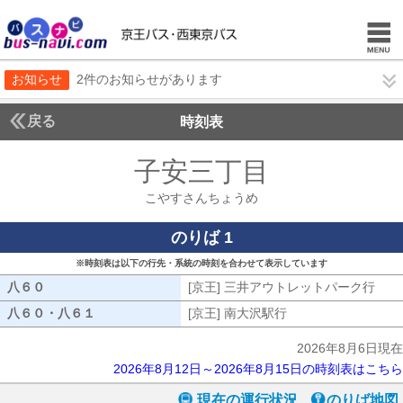
お知らせ
2件のお知らせがあります
戻る
時刻表
子安三丁目
こやすさ
こやすさんちょうめ
のりば 1
※時刻表は以下の行先・系統の時刻を合わせて表示しています
八６０
八６０
[京王] 三井アウトレットパーク行
[京
八６０・八６１
八６０・八６１
[京王] 南大沢駅行
[京王] 南大沢駅行
2026年8月6日現在
2026年8月12日～2026年8月15日の時刻表はこちら
現在の運行状況
のりば地図