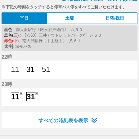
※下記の時刻をタッチすると停車バス停をすべてご覧いただけます。
平日
土曜
日曜/祝日
黒色
: 南大沢駅行〔殿ヶ谷戸経由〕 八６０
黒色(三)
: 【八60】三井アウトレットパーク行 八６０
赤色(中)
: 南大沢駅行〔中山経由〕 八６１
太字
: 深夜バス
22時
11
31
51
11分はつ
31分はつ
51分はつ
23時
三
三
11
31
11分はつ
31分はつ
すべての時刻表を表示