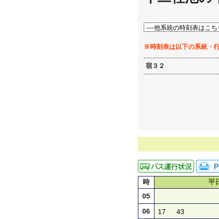
※時刻表は以下の系統・
宿３２
時
平
05
06
17
43