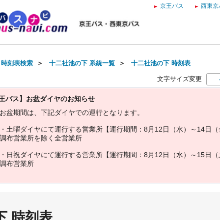
京王バス
西東京
・時刻表検索
＞
十二社池の下 系統一覧
＞
十二社池の下 時刻表
文字サイズ変更
王バス】お盆ダイヤのお知らせ
お
盆
期
間
は
、
下
記
ダ
イ
ヤ
で
の
運
行
と
な
り
ま
す
。
・
土
曜
ダ
イ
ヤ
に
て
運
行
す
る
営
業
所
【
運
行
期
間
：
8
月
1
2
日
（
水
）
～
1
4
日
（
調
布
営
業
所
を
除
く
全
営
業
所
・
日
祝
ダ
イ
ヤ
に
て
運
行
す
る
営
業
所
【
運
行
期
間
：
8
月
1
2
日
（
水
）
～
1
5
日
（
調
布
営
業
所
下 時刻表