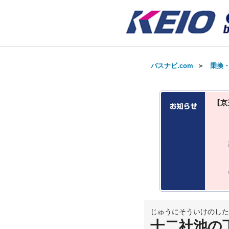
バスナビ.com
＞
乗換
【京
じゅうにそういけのした
十二社池の