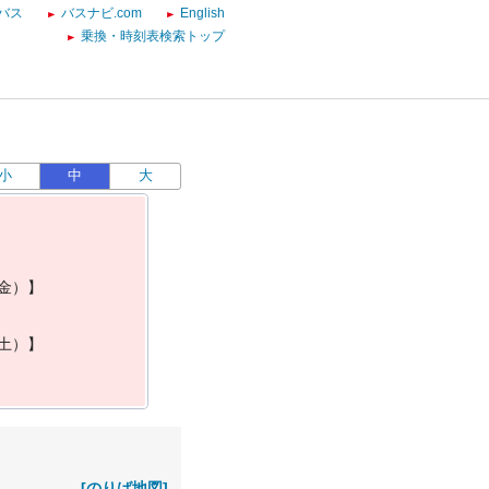
バス
バスナビ.com
English
乗換・時刻表検索トップ
小
中
大
金
）
】
土
）
】
[のりば地図]