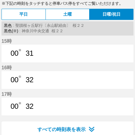
※下記の時刻をタッチすると停車バス停をすべてご覧いただけます。
平日
土曜
日曜/祝日
黒色
: 聖蹟桜ヶ丘駅行〔永山駅経由〕 桜２２
黒色(※)
: 神奈川中央交通 桜２２
15時
※
00
31
0分はつ
31分はつ
16時
※
00
32
0分はつ
32分はつ
17時
※
00
32
0分はつ
32分はつ
すべての時刻表を表示