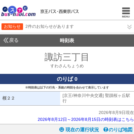
お知らせ
2件のお知らせがあります
戻る
時刻表
諏訪三丁目
すわさん
すわさんちょうめ
のりば 0
※時刻表は以下の行先・系統の時刻を合わせて表示しています
[京王/神奈川中央交通] 聖蹟桜ヶ丘駅
桜２２
桜２２
行
[京王/神奈川中央交通] 聖蹟桜ヶ丘
2026年8月9日現在
2026年8月12日～2026年8月15日の時刻表はこちら
現在の運行状況
のりば地図