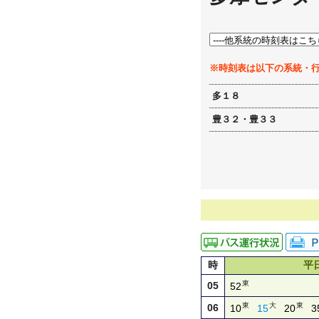
※時刻表は以下の系統・
多１８
豊３２・豊３３
時
平
東
05
52
東
大
東
06
10
15
20
3