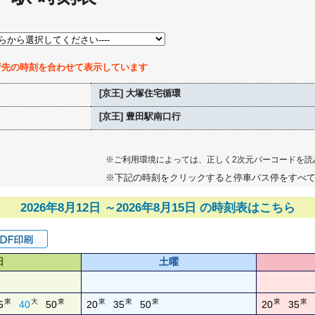
行先の時刻を合わせて表示しています
[京王] 大塚住宅循環
[京王] 豊田駅南口行
※ご利用環境によっては、正しく2次元バーコードを読
※下記の時刻をクリックすると停車バス停をすべ
2026年8月12日 ～2026年8月15日 の時刻表はこちら
日
土曜
東
大
東
東
東
東
東
東
5
40
50
20
35
50
20
35