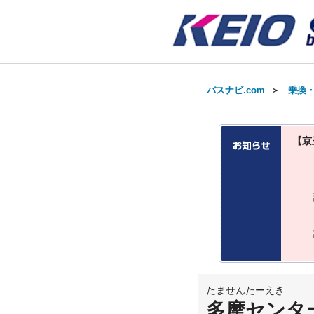
バスナビ.com
＞
乗換
【京
たませんたーえき
多摩センタ