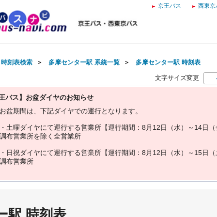
京王バス
西東京
・時刻表検索
＞
多摩センター駅 系統一覧
＞
多摩センター駅 時刻表
文字サイズ変更
王バス】お盆ダイヤのお知らせ
お
盆
期
間
は
、
下
記
ダ
イ
ヤ
で
の
運
行
と
な
り
ま
す
。
・
土
曜
ダ
イ
ヤ
に
て
運
行
す
る
営
業
所
【
運
行
期
間
：
8
月
1
2
日
（
水
）
～
1
4
日
（
調
布
営
業
所
を
除
く
全
営
業
所
・
日
祝
ダ
イ
ヤ
に
て
運
行
す
る
営
業
所
【
運
行
期
間
：
8
月
1
2
日
（
水
）
～
1
5
日
（
調
布
営
業
所
ー駅 時刻表