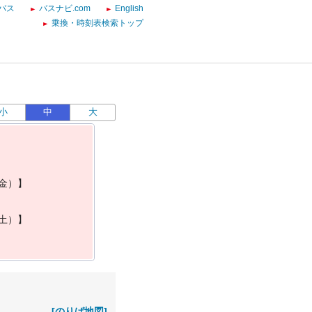
バス
バスナビ.com
English
乗換・時刻表検索トップ
小
中
大
金
）
】
土
）
】
[のりば地図]