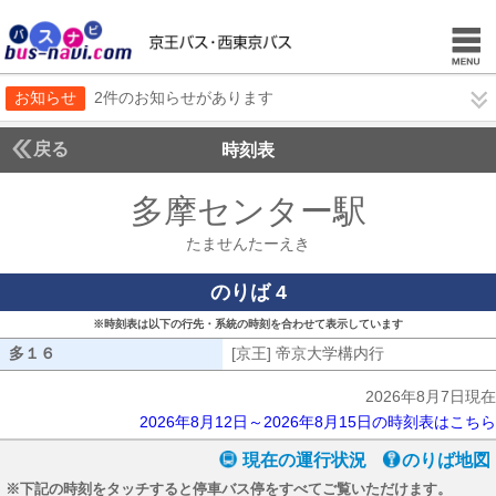
お知らせ
2件のお知らせがあります
戻る
時刻表
多摩センター駅
たませ
たませんたーえき
のりば 4
※時刻表は以下の行先・系統の時刻を合わせて表示しています
多１６
多１６
[京王] 帝京大学構内行
[京王] 帝京大
2026年8月7日現在
2026年8月12日～2026年8月15日の時刻表はこちら
現在の運行状況
のりば地図
※下記の時刻をタッチすると停車バス停をすべてご覧いただけます。