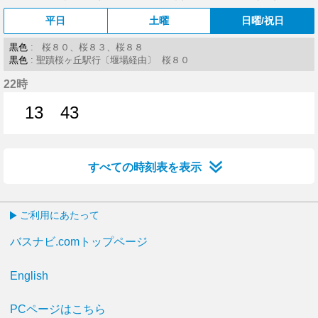
平日
土曜
日曜/祝日
黒色
: 桜８０、桜８３、桜８８
黒色
: 聖蹟桜ヶ丘駅行〔堰場経由〕 桜８０
22時
13
43
13分はつ
43分はつ
すべての時刻表を表示
ご利用にあたって
バスナビ.comトップページ
English
PCページはこちら