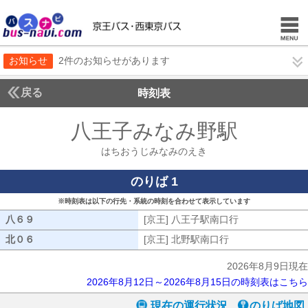
お知らせ
2件のお知らせがあります
戻る
時刻表
八王子みなみ野駅
はちお
はちおうじみなみのえき
のりば 1
※時刻表は以下の行先・系統の時刻を合わせて表示しています
八６９
八６９
[京王] 八王子駅南口行
[京王] 八王子
北０６
北０６
[京王] 北野駅南口行
[京王] 北野駅南口
2026年8月9日現在
2026年8月12日～2026年8月15日の時刻表はこちら
現在の運行状況
のりば地図