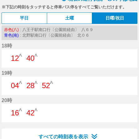
※下記の時刻をタッチすると停車バス停をすべてご覧いただけます。
平日
土曜
日曜/祝日
赤色(八)
: 八王子駅南口行〔公園前経由〕 八６９
青色(南)
: 北野駅南口行〔公園前経由〕 北０６
18時
八
八
12
40
12分はつ
40分はつ
19時
八
八
八
04
28
52
4分はつ
28分はつ
52分はつ
20時
八
八
16
42
16分はつ
42分はつ
すべての時刻表を表示