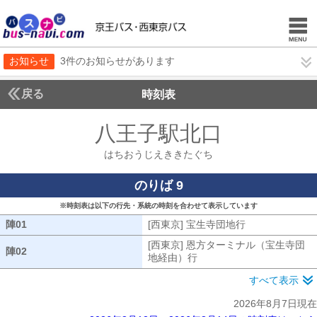
お知らせ
3件のお知らせがあります
戻る
時刻表
八王子駅北口
はちおう
はちおうじえききたぐち
のりば 9
※時刻表は以下の行先・系統の時刻を合わせて表示しています
陣01
陣01
[西東京] 宝生寺団地行
[西東京] 宝生
[西東京] 恩方ターミナル（宝生寺団
陣02
陣02
地経由）行
[西東京] 恩方ターミナル
すべて表示
2026年8月7日現在