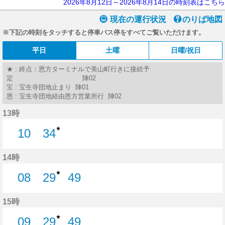
2026年8月12日～2026年8月14日の時刻表はこちら
現在の運行状況
のりば地図
※下記の時刻をタッチすると停車バス停をすべてご覧いただけます。
平日
土曜
日曜/祝日
★ : 終点：恩方ターミナルで美山町行きに接続予
定 陣02
宝 : 宝生寺団地止まり 陣01
恩 : 宝生寺団地経由恩方営業所行 陣02
13時
★
10
34
10分はつ
34分はつ
14時
★
08
29
49
8分はつ
29分はつ
49分はつ
15時
★
09
29
49