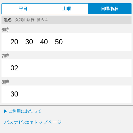
平日
土曜
日曜/祝日
黒色
: 久我山駅行 鷹６４
6時
20
30
40
50
20分はつ
30分はつ
40分はつ
50分はつ
7時
02
2分はつ
8時
30
30分はつ
ご利用にあたって
バスナビ.comトップページ