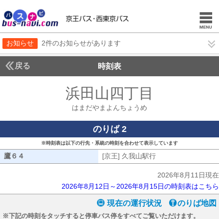
お知らせ
2件のお知らせがあります
戻る
時刻表
浜田山四丁目
はまだや
はまだやまよんちょうめ
のりば 2
※時刻表は以下の行先・系統の時刻を合わせて表示しています
鷹６４
鷹６４
[京王] 久我山駅行
[京王] 久我山駅行
2026年8月11日現在
2026年8月12日～2026年8月15日の時刻表はこちら
現在の運行状況
のりば地図
※下記の時刻をタッチすると停車バス停をすべてご覧いただけます。