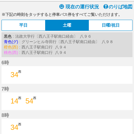
現在の運行状況
のりば地図
※下記の時刻をタッチすると停車バス停をすべてご覧いただけます。
平日
土曜
日曜/祝日
黒色
: 法政大学行〔西八王子駅南口経由〕 八９６
青色(グ)
: グリーンヒル寺田行〔西八王子駅南口経由〕 八９８
橙色(西)
: 西八王子駅南口行 八９４
桃色(西)
: 西八王子駅南口行 八９４
6時
西
34
34分はつ
7時
西
西
14
54
14分はつ
54分はつ
8時
西
34