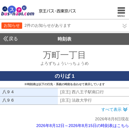
お知らせ
2件のお知らせがあります
戻る
時刻表
万町一丁目
よろずち
よろずちょういっちょうめ
のりば 1
※時刻表は以下の行先・系統の時刻を合わせて表示しています
八９４
八９４
[京王] 西八王子駅南口行
[京王] 西八
八９６
八９６
[京王] 法政大学行
[京王] 法政大学行
すべて表示
2026年8月8日現在
2026年8月12日～2026年8月15日の時刻表はこちら