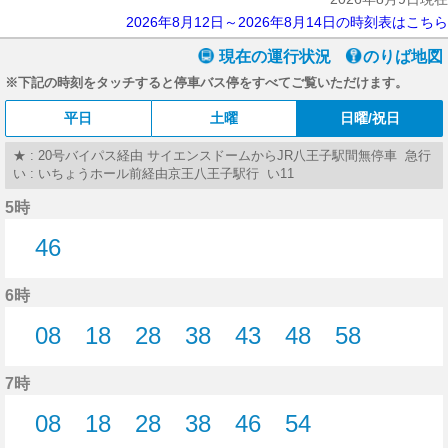
2026年8月12日～2026年8月14日の時刻表はこちら
現在の運行状況
のりば地図
※下記の時刻をタッチすると停車バス停をすべてご覧いただけます。
平日
土曜
日曜/祝日
★ : 20号バイパス経由 サイエンスドームからJR八王子駅間無停車 急行
い : いちょうホール前経由京王八王子駅行 い11
5時
46
46分はつ
6時
08
18
28
38
43
48
58
8分はつ
18分はつ
28分はつ
38分はつ
43分はつ
48分はつ
58分はつ
7時
08
18
28
38
46
54