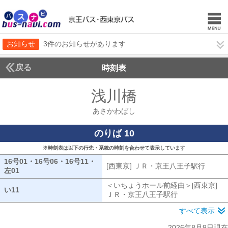
お知らせ
3件のお知らせがあります
戻る
時刻表
浅川橋
あさかわば
あさかわばし
のりば 10
※時刻表は以下の行先・系統の時刻を合わせて表示しています
16号01・16号06・16号11・
[西東京] ＪＲ・京王八王子駅行
[西東
左01
16号01・16号06・16号11・左01
＜いちょうホール前経由＞[西東京]
い11
い11
ＪＲ・京王八王子駅行
いちょうホール
すべて表示
2026年8月9日現在