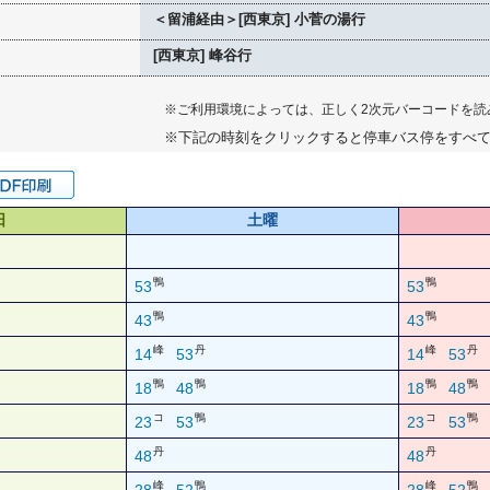
＜留浦経由＞[西東京] 小菅の湯行
[西東京] 峰谷行
※ご利用環境によっては、正しく2次元バーコードを読
※下記の時刻をクリックすると停車バス停をすべ
日
土曜
鴨
鴨
53
53
鴨
鴨
43
43
峰
丹
峰
丹
14
53
14
53
鴨
鴨
鴨
鴨
18
48
18
48
コ
鴨
コ
鴨
23
53
23
53
丹
丹
48
48
峰
鴨
峰
鴨