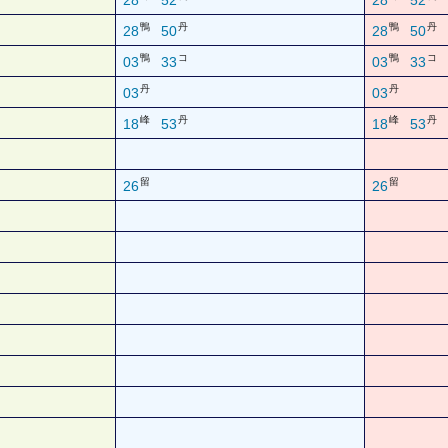
28
52
28
52
鴨
丹
鴨
丹
28
50
28
50
鴨
コ
鴨
コ
03
33
03
33
丹
丹
03
03
峰
丹
峰
丹
18
53
18
53
留
留
26
26