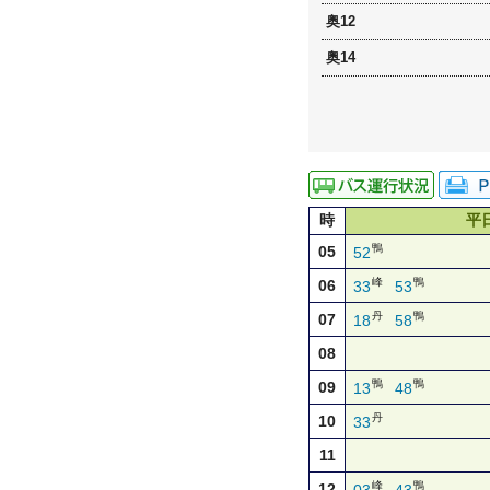
奥12
奥14
時
平
鴨
05
52
峰
鴨
06
33
53
丹
鴨
07
18
58
08
鴨
鴨
09
13
48
丹
10
33
11
峰
鴨
12