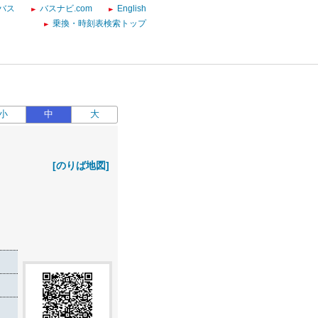
バス
バスナビ.com
English
乗換・時刻表検索トップ
小
中
大
[のりば地図]