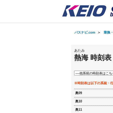
バスナビ.com
＞
乗換
あたみ
熱海 時刻表
※時刻表は以下の系統・
奥09
奥10
奥11