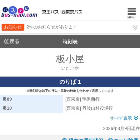
お知らせ
2件のお知らせがあります
戻る
時刻表
板小屋
いたごや
いたごや
のりば 1
※時刻表は以下の行先・系統の時刻を合わせて表示しています
奥09
奥09
[西東京] 鴨沢西行
[西東京] 鴨沢西行
奥10
奥10
[西東京] 丹波山村役場行
[西東京] 丹
すべて表示
2026年8月9日現在