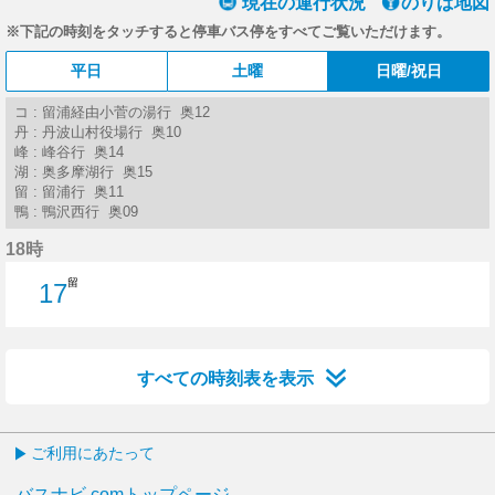
現在の運行状況
のりば地図
※下記の時刻をタッチすると停車バス停をすべてご覧いただけます。
平日
土曜
日曜/祝日
コ : 留浦経由小菅の湯行 奥12
丹 : 丹波山村役場行 奥10
峰 : 峰谷行 奥14
湖 : 奥多摩湖行 奥15
留 : 留浦行 奥11
鴨 : 鴨沢西行 奥09
18時
留
17
17分はつ
すべての時刻表を表示
ご利用にあたって
バスナビ.comトップページ