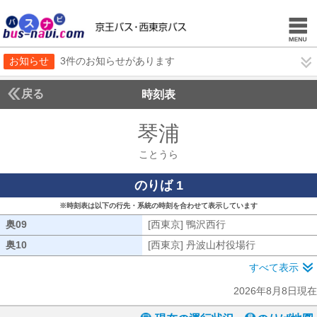
お知らせ
3件のお知らせがあります
戻る
時刻表
琴浦
ことうら
ことうら
のりば 1
※時刻表は以下の行先・系統の時刻を合わせて表示しています
奥09
奥09
[西東京] 鴨沢西行
[西東京] 鴨沢西行
奥10
奥10
[西東京] 丹波山村役場行
[西東京] 丹
すべて表示
2026年8月8日現在