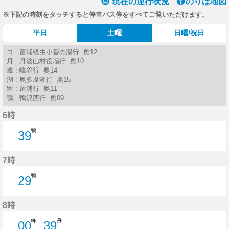
現在の運行状況
のりば地図
※下記の時刻をタッチすると停車バス停をすべてご覧いただけます。
平日
土曜
日曜/祝日
コ : 留浦経由小菅の湯行 奥12
丹 : 丹波山村役場行 奥10
峰 : 峰谷行 奥14
湖 : 奥多摩湖行 奥15
留 : 留浦行 奥11
鴨 : 鴨沢西行 奥09
6時
鴨
39
39分はつ
7時
鴨
29
29分はつ
8時
峰
丹
00
39