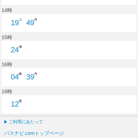
14分はつ
36分はつ
49分はつ
14時
コ
丹
19
49
19分はつ
49分はつ
15時
湖
24
24分はつ
16時
峰
丹
04
39
4分はつ
39分はつ
18時
留
12
12分はつ
ご利用にあたって
バスナビ.comトップページ