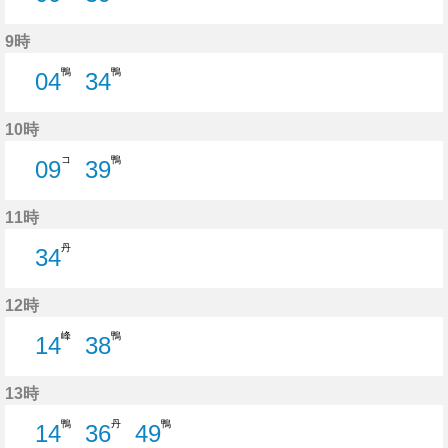
0分はつ
39分はつ
9時
鴨
鴨
04
34
4分はつ
34分はつ
10時
コ
鴨
09
39
9分はつ
39分はつ
11時
丹
34
34分はつ
12時
峰
鴨
14
38
14分はつ
38分はつ
13時
鴨
丹
鴨
14
36
49