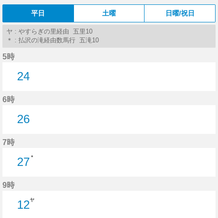
平日
土曜
日曜/祝日
ヤ : やすらぎの里経由 五里10
＊ : 払沢の滝経由数馬行 五滝10
5時
24
24分はつ
6時
26
26分はつ
7時
＊
27
27分はつ
9時
ヤ
12