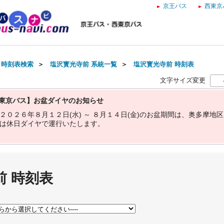
京王バス
西東京
・時刻表検索
＞
塩沢寳光寺前 系統一覧
＞
塩沢寳光寺前 時刻表
文字サイズ変更
東京バス】お盆ダイヤのお知らせ
２
０
２
６
年
８
月
１
２
日
(
水
)
～
８
月
１
４
日
(
金
)
の
お
盆
期
間
は
、
奥
多
摩
地
区
は
休
日
ダ
イ
ヤ
で
運
行
い
た
し
ま
す
。
前 時刻表