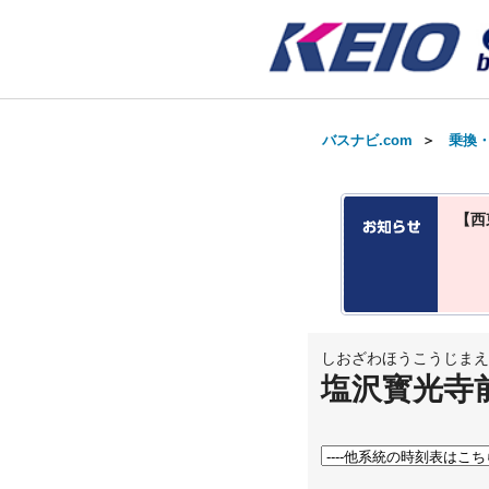
バスナビ.com
＞
乗換
【西
しおざわほうこうじまえ
塩沢寳光寺