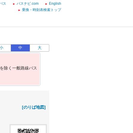
バス
バスナビ.com
English
乗換・時刻表検索トップ
小
中
大
を
除
く
一
般
路
線
バ
ス
[のりば地図]