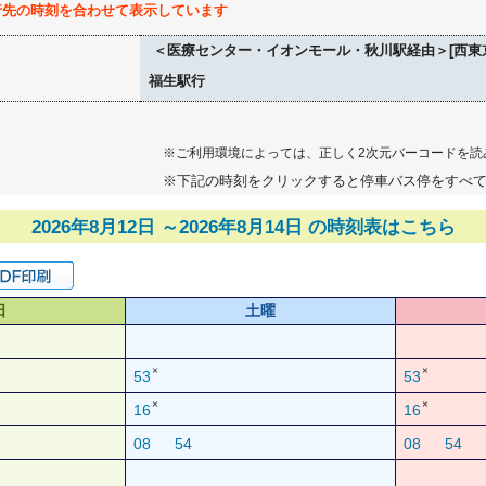
行先の時刻を合わせて表示しています
＜医療センター・イオンモール・秋川駅経由＞[西東
福生駅行
※ご利用環境によっては、正しく2次元バーコードを読
※下記の時刻をクリックすると停車バス停をすべ
2026年8月12日 ～2026年8月14日 の時刻表はこちら
日
土曜
×
×
53
53
×
×
16
16
08
54
08
54