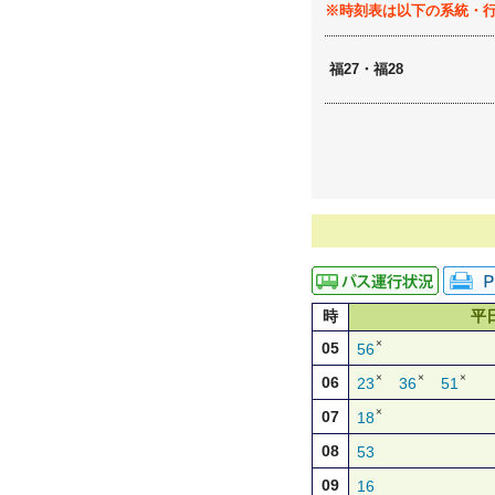
※時刻表は以下の系統・
福27・福28
時
平
×
05
56
×
×
×
06
23
36
51
×
07
18
08
53
09
16