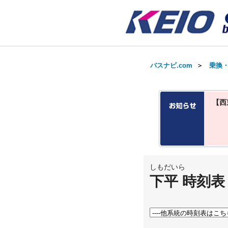
バスナビ.com
＞
乗換
【西
しもだいら
下平 時刻表