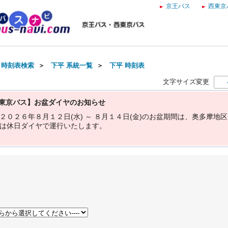
京王バス
西東京
・時刻表検索
＞
下平 系統一覧
＞
下平 時刻表
文字サイズ変更
東京バス】お盆ダイヤのお知らせ
２
０
２
６
年
８
月
１
２
日
(
水
)
～
８
月
１
４
日
(
金
)
の
お
盆
期
間
は
、
奥
多
摩
地
区
は
休
日
ダ
イ
ヤ
で
運
行
い
た
し
ま
す
。