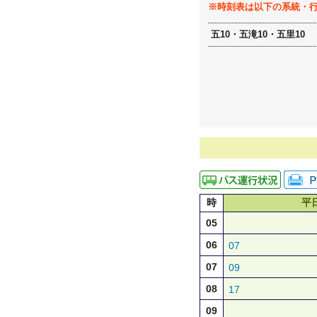
※時刻表は以下の系統・
五10・五滝10・五里10
時
平
05
06
07
07
09
08
17
09