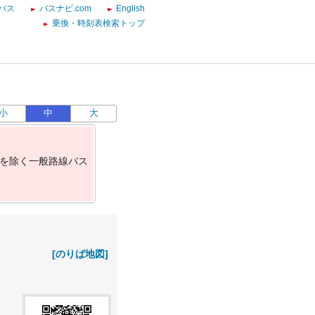
バス
バスナビ.com
English
乗換・時刻表検索トップ
小
中
大
を
除
く
一
般
路
線
バ
ス
[のりば地図]