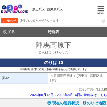
お知らせ
2件のお知らせがあります
戻る
時刻表
陣馬高原下
じんばこ
じんばこうげんした
のりば 10
※時刻表は以下の行先・系統の時刻を合わせて表示しています
＜霊園正門経由＞[西東京] 高尾駅北
美32
美32
口行
霊園正門経由[西東京] 高尾駅北口
2026年8月7日現在
2026年8月12日～2026年8月14日の時刻表はこちら
現在の運行状況
のりば地図