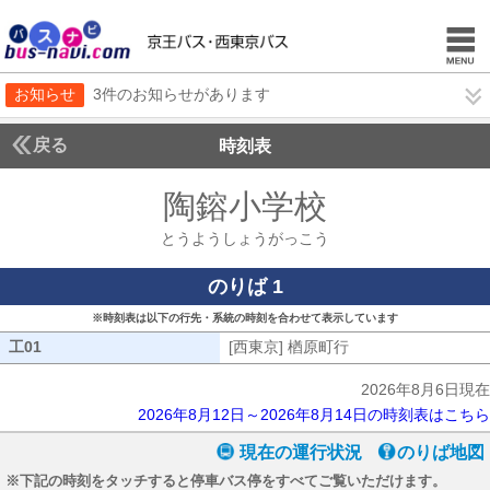
お知らせ
3件のお知らせがあります
戻る
時刻表
陶鎔小学校
とうよう
とうようしょうがっこう
のりば 1
※時刻表は以下の行先・系統の時刻を合わせて表示しています
工01
工01
[西東京] 楢原町行
[西東京] 楢原町行
2026年8月6日現在
2026年8月12日～2026年8月14日の時刻表はこちら
現在の運行状況
のりば地図
※下記の時刻をタッチすると停車バス停をすべてご覧いただけます。