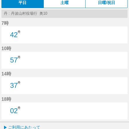
平日
土曜
日曜/祝日
丹 : 丹波山村役場行 奥10
7時
丹
42
42分はつ
10時
丹
57
57分はつ
14時
丹
37
37分はつ
18時
丹
02
2分はつ
ご利用にあたって