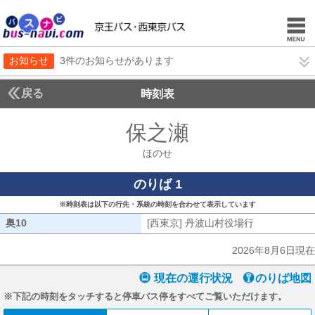
お知らせ
3件のお知らせがあります
戻る
時刻表
保之瀬
ほのせ
ほのせ
のりば 1
※時刻表は以下の行先・系統の時刻を合わせて表示しています
奥10
奥10
[西東京] 丹波山村役場行
[西東京] 丹
2026年8月6日現在
現在の運行状況
のりば地図
※下記の時刻をタッチすると停車バス停をすべてご覧いただけます。