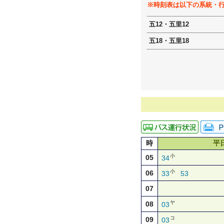
※時刻表は以下の系統・
五12・五里12
五18・五里18
時
平
小
05
34
小
06
33
53
07
ヤ
08
03
コ
09
03