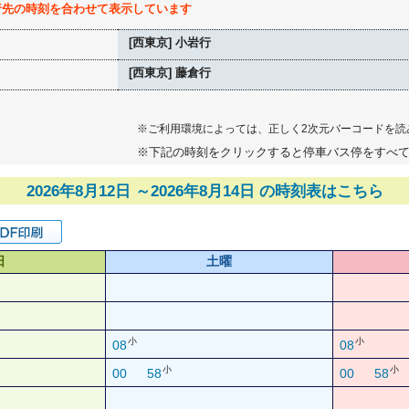
行先の時刻を合わせて表示しています
[西東京] 小岩行
[西東京] 藤倉行
※ご利用環境によっては、正しく2次元バーコードを読
※下記の時刻をクリックすると停車バス停をすべ
2026年8月12日 ～2026年8月14日 の時刻表はこちら
日
土曜
小
小
08
08
小
小
00
58
00
58