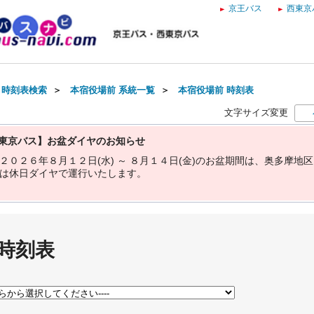
京王バス
西東京
・時刻表検索
＞
本宿役場前 系統一覧
＞
本宿役場前 時刻表
文字サイズ変更
東京バス】お盆ダイヤのお知らせ
２
０
２
６
年
８
月
１
２
日
(
水
)
～
８
月
１
４
日
(
金
)
の
お
盆
期
間
は
、
奥
多
摩
地
区
は
休
日
ダ
イ
ヤ
で
運
行
い
た
し
ま
す
。
 時刻表