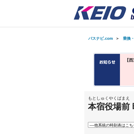
バスナビ.com
＞
乗換
【西
もとしゅくやくばまえ
本宿役場前