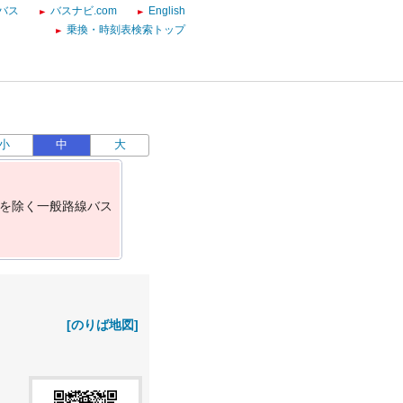
バス
バスナビ.com
English
乗換・時刻表検索トップ
小
中
大
を
除
く
一
般
路
線
バ
ス
[のりば地図]