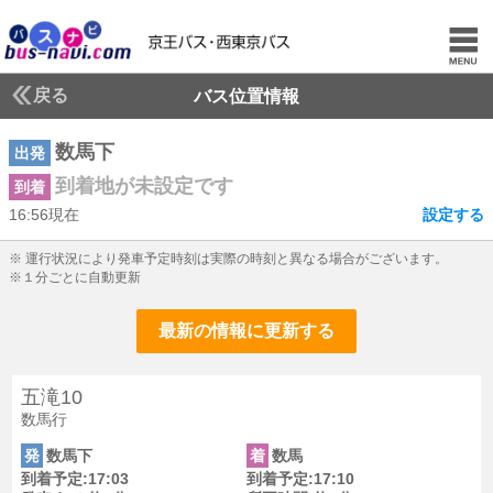
戻る
バス位置情報
数馬下
出発
到着地が未設定です
到着
16:56現在
設定する
16じ56ふん現在
※ 運行状況により発車予定時刻は実際の時刻と異なる場合がございます。
※１分ごとに自動更新
最新の情報に更新する
五滝10
数馬行
発
数馬下
着
数馬
到着予定:17:03
到着予定:17:10