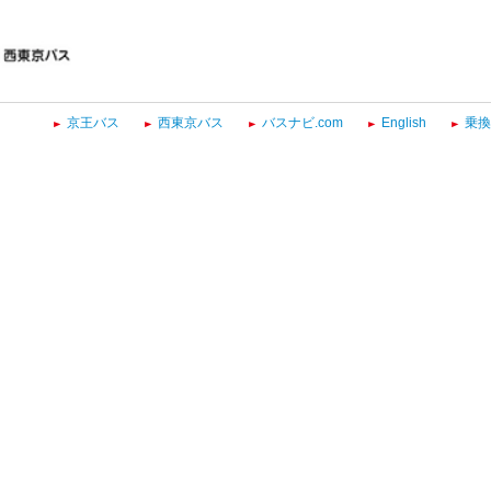
京王バス
西東京バス
バスナビ.com
English
乗換