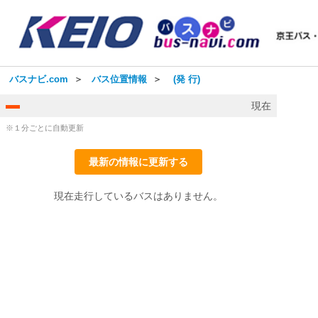
バスナビ.com
＞
バス位置情報
＞
(発 行)
現在
※１分ごとに自動更新
最新の情報に更新する
現在走行しているバスはありません。