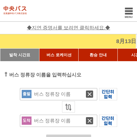
◆지연 증명서를 보려면 클릭하세요.◆
8月13日～8月1
발착 시간표
버스 로케이션
환승 안내
시
버스 정류장 이름을 입력하십시오