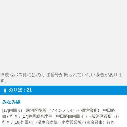
※現地バス停にはのりば番号が振られていない場合がありま
す。
のりば：21
みなみ線
[17]内回り(→駿河区役所→ツインメッセ→小鹿営業所)（中田経
由）行き / [17]静岡総合庁舎（中田経由内回り（→駿河区役所→)）
行き / [18]外回り(→済生会病院→小鹿営業所)（曲金経由）行き