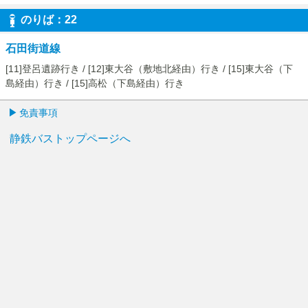
のりば：22
石田街道線
[11]登呂遺跡行き / [12]東大谷（敷地北経由）行き / [15]東大谷（下
島経由）行き / [15]高松（下島経由）行き
免責事項
静鉄バストップページへ
路線図
免責事項
ご利用案内
English
中國（繁體）